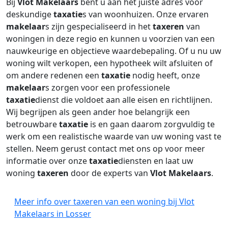
Bij
Vlot Makelaars
bent u aan het juiste adres voor
deskundige
taxatie
s van woonhuizen. Onze ervaren
makelaar
s zijn gespecialiseerd in het
taxeren
van
woningen in deze regio en kunnen u voorzien van een
nauwkeurige en objectieve waardebepaling. Of u nu uw
woning wilt verkopen, een hypotheek wilt afsluiten of
om andere redenen een
taxatie
nodig heeft, onze
makelaar
s zorgen voor een professionele
taxatie
dienst die voldoet aan alle eisen en richtlijnen.
Wij begrijpen als geen ander hoe belangrijk een
betrouwbare
taxatie
is en gaan daarom zorgvuldig te
werk om een realistische waarde van uw woning vast te
stellen. Neem gerust contact met ons op voor meer
informatie over onze
taxatie
diensten en laat uw
woning
taxeren
door de experts van
Vlot Makelaars
.
Meer info over taxeren van een woning bij Vlot
Makelaars in Losser