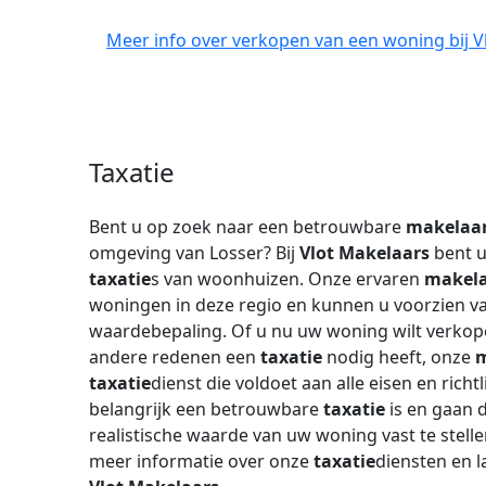
Meer info over verkopen van een woning bij V
Taxatie
Bent u op zoek naar een betrouwbare
makelaa
omgeving van Losser? Bij
Vlot Makelaars
bent u
taxatie
s van woonhuizen. Onze ervaren
makel
woningen in deze regio en kunnen u voorzien v
waardebepaling. Of u nu uw woning wilt verkope
andere redenen een
taxatie
nodig heeft, onze
m
taxatie
dienst die voldoet aan alle eisen en richt
belangrijk een betrouwbare
taxatie
is en gaan 
realistische waarde van uw woning vast te stel
meer informatie over onze
taxatie
diensten en 