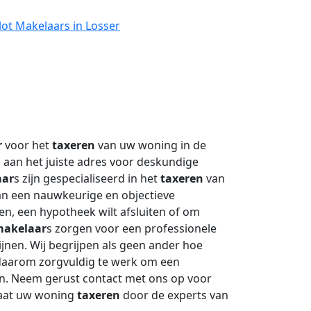
lot Makelaars in Losser
r
voor het
taxeren
van uw woning in de
 aan het juiste adres voor deskundige
aar
s zijn gespecialiseerd in het
taxeren
van
an een nauwkeurige en objectieve
n, een hypotheek wilt afsluiten of om
akelaar
s zorgen voor een professionele
lijnen. Wij begrijpen als geen ander hoe
daarom zorgvuldig te werk om een
len. Neem gerust contact met ons op voor
laat uw woning
taxeren
door de experts van